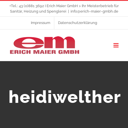
Zum
+Tel.: 43 (0)881 3692
I Erich Maier GmbH > Ihr Meisterbetrieb für
Inhalt
Sanitär, Heizung und Spenglerei
|
info@erich-maier-gmbh.de
springen
Impressum
Datenschutzerklärung
heidiwelther